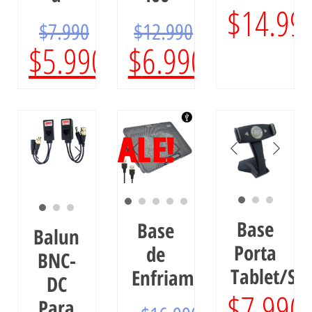
$
14.99
$
7.990
$
12.990
$
5.990
$
6.990
SALE!
Base
Base
Balun
Porta
de
BNC-
Tablet/S
Enfriamiento
DC
$
7.990
Para