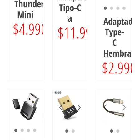
Thunderbolt
Tipo-C
Mini
a
Adaptado
$
4.990
$
11.990
Type-
C
Hembra
$
2.990