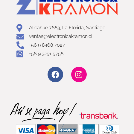
Alicahue 7683, La Florida, Santiago
ventas@electronicakramon.cl
+56 9 8468 7027
+56 9 3251 5758