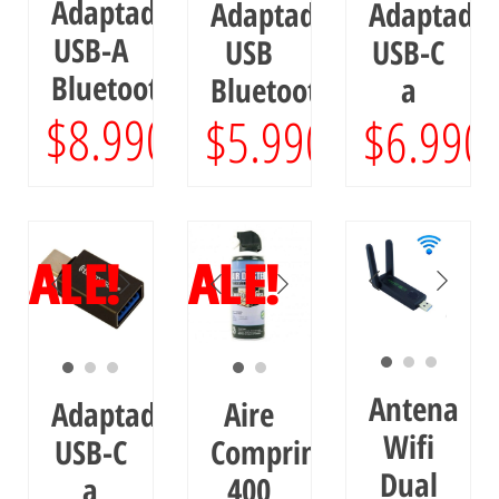
Adaptador
Adaptador
Adaptado
USB-A
USB
USB-C
Bluetooth
Bluetooth
a
$
8.990
$
5.990
$
6.990
SALE!
SALE!
Antena
Adaptador
Aire
Wifi
USB-C
Comprimido
Dual
a
400