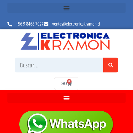
+56 9 8468 7027
ventas@electronicakramon.cl
0
$
0