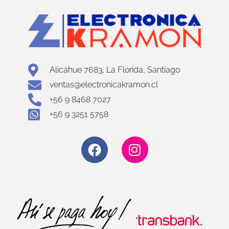
Alicahue 7683, La Florida, Santiago
ventas@electronicakramon.cl
+56 9 8468 7027
+56 9 3251 5758