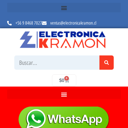
+56 9 8468 7027
ventas@electronicakramon.cl
0
$
0