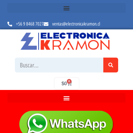
+56 9 8468 7027
ventas@electronicakramon.cl
0
$
0