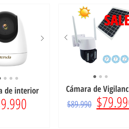
SALE
Cámara de Vigilanc
 de interior
$
79.99
39.990
$
89.990