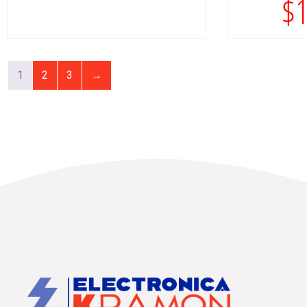
$
1
2
3
→