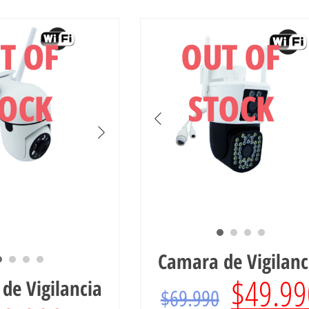
T OF
OUT OF
TOCK
STOCK
Camara de Vigilanc
$
49.99
de Vigilancia
$
69.990