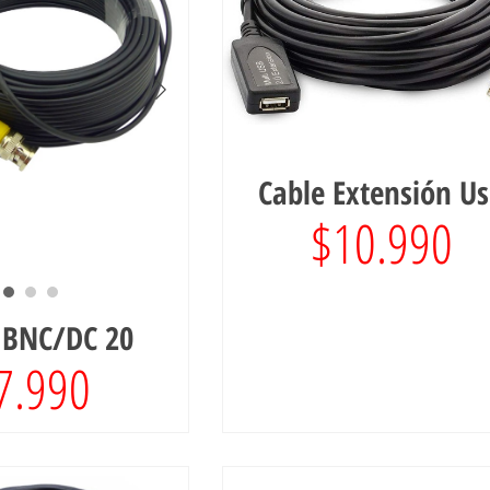
Cable Extensión U
$
10.990
 BNC/DC 20
7.990