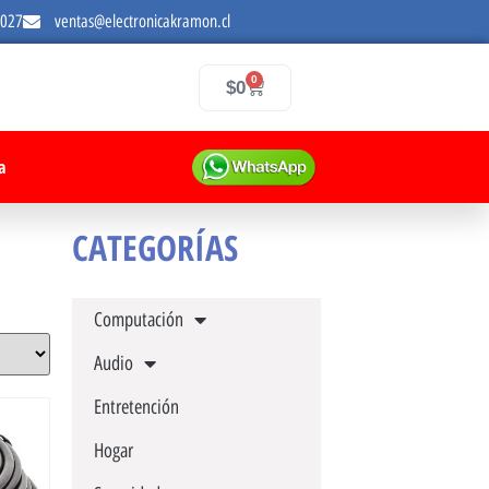
7027
ventas@electronicakramon.cl
0
$
0
a
CATEGORÍAS
Computación
Audio
Entretención
Hogar