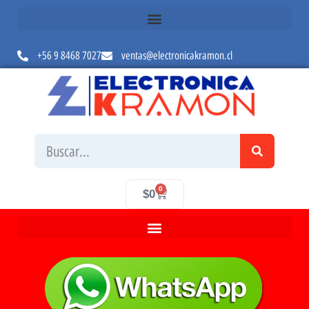
+56 9 8468 7027
ventas@electronicakramon.cl
0
$
0