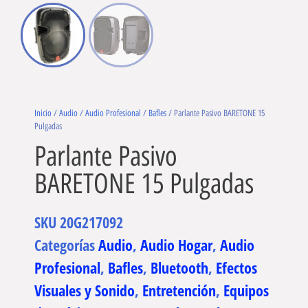
Inicio
/
Audio
/
Audio Profesional
/
Bafles
/ Parlante Pasivo BARETONE 15
Pulgadas
Parlante Pasivo
BARETONE 15 Pulgadas
SKU
20G217092
Categorías
Audio
,
Audio Hogar
,
Audio
Profesional
,
Bafles
,
Bluetooth
,
Efectos
Visuales y Sonido
,
Entretención
,
Equipos