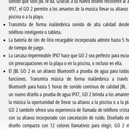
sonido que solo JBL te da. Gracias a su nuevo diseño resistente al 
IPX7, el GO 2 permite a los amantes de la musica llevar su altavoz 
piscina o a la playa.
Transmita de forma inalámbrica sonido de alta calidad desd
teléfono inteligente o tableta.
La batería de ión de litio recargable incorporada admite hasta 5 h
de tiempo de juego.
La carcasa impermeable IPX7 hace que GO 2 sea perfecto para escu
sin preocupaciones en la playa o en la piscina, o incluso en ella.
El JBL GO 2 es un altavoz Bluetooth a prueba de agua para todas
funciones. Transmita música de forma inalámbrica a travé
Bluetooth para hasta 5 horas de sonido continuo de calidad JBL.
un nuevo diseño a prueba de agua IPX7, GO 2 brinda a los amante
la música la oportunidad de llevar su altavoz a la piscina o a la pl
GO 2 también ofrece una experiencia de llamada de teléfono crista
con su altavoz incorporado con cancelación de ruido. Diseñado e
diseño compacto con 12 colores llamativos para elegir, GO 2 e