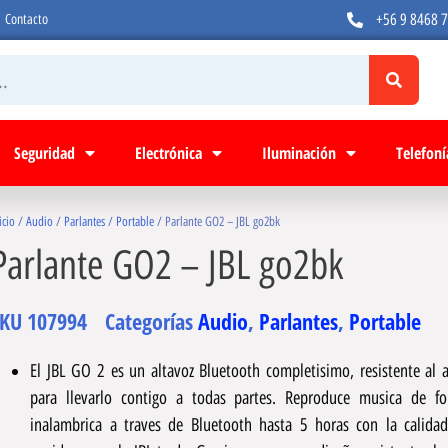
+56 9 8468 
Contacto
Seguridad
Electrónica
Iluminación
Telefoní
icio
/
Audio
/
Parlantes
/
Portable
/ Parlante GO2 – JBL go2bk
Parlante GO2 – JBL go2bk
SKU
107994
Categorías
Audio
,
Parlantes
,
Portable
El JBL GO 2 es un altavoz Bluetooth completisimo, resistente al 
para llevarlo contigo a todas partes. Reproduce musica de f
inalambrica a traves de Bluetooth hasta 5 horas con la calida