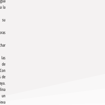
agua
a la
e su
oras
char
 las
s de
 Con
s de
aya.
lina
n un
leva