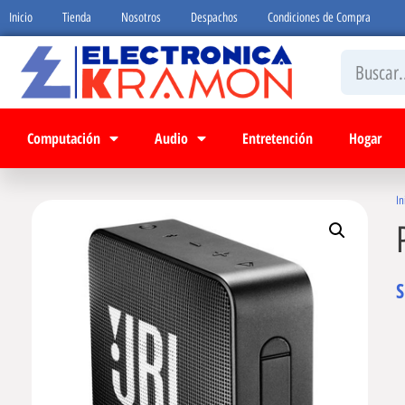
Inicio
Tienda
Nosotros
Despachos
Condiciones de Compra
Computación
Audio
Entretención
Hogar
In