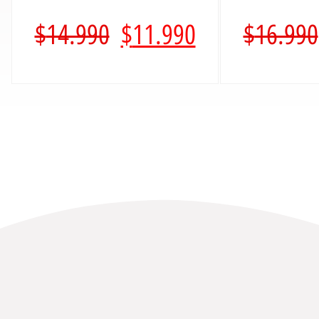
$
14.990
$
11.990
$
16.990