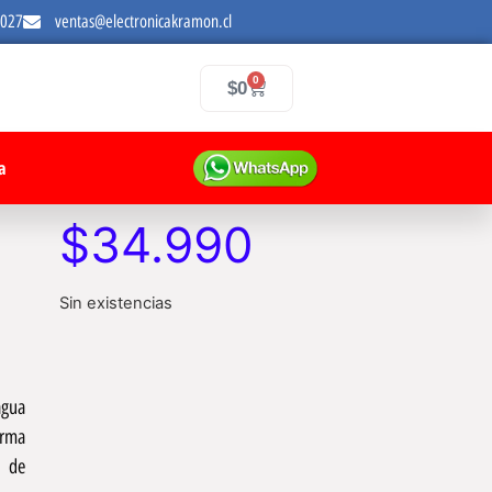
7027
ventas@electronicakramon.cl
0
$
0
a
$
34.990
Sin existencias
agua
orma
d de