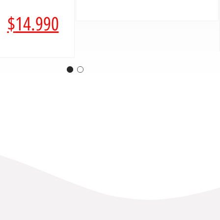
$
14.990