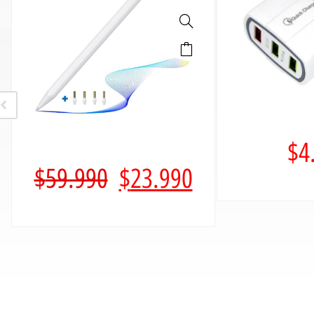
$
4
$
59.990
$
23.990