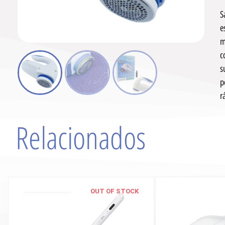
S
e
m
c
s
p
r
Relacionados
OUT OF STOCK