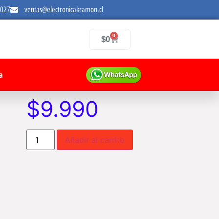
7027
ventas@electronicakramon.cl
0
$
0
a
$
9.990
Añadir al carrito