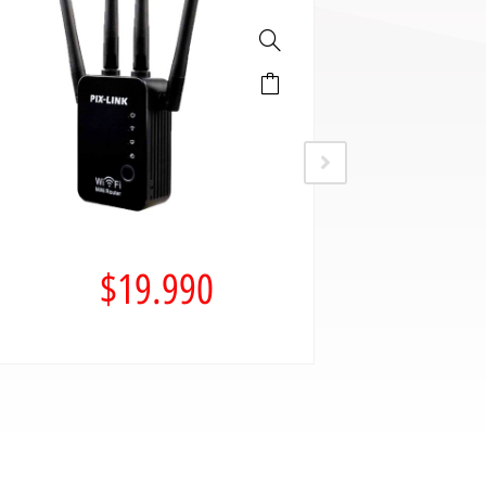
$
19.990
$
29.