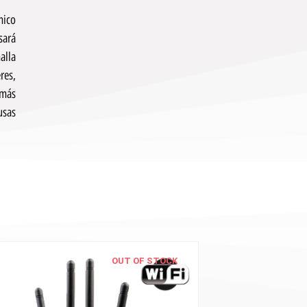
mico
sará
alla
res,
 más
usas
OUT OF STOCK