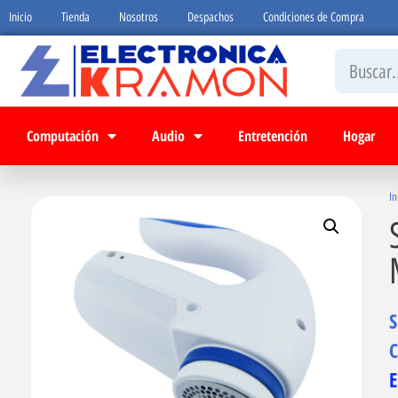
Inicio
Tienda
Nosotros
Despachos
Condiciones de Compra
Computación
Audio
Entretención
Hogar
In
C
E