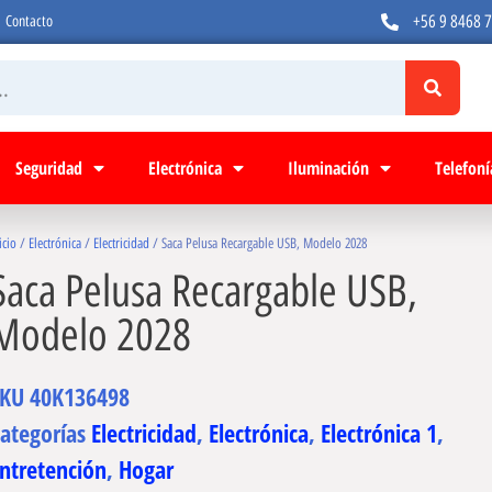
+56 9 8468 
Contacto
Seguridad
Electrónica
Iluminación
Telefoní
icio
/
Electrónica
/
Electricidad
/ Saca Pelusa Recargable USB, Modelo 2028
Saca Pelusa Recargable USB,
Modelo 2028
SKU
40K136498
ategorías
Electricidad
,
Electrónica
,
Electrónica 1
,
ntretención
,
Hogar