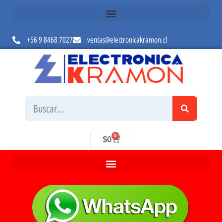
+56 9 8468 7027
ventas@electronicakramon.cl
0
$
0