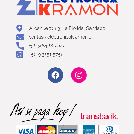
Alicahue 7683, La Florida, Santiago
ventas@electronicakramon.cl
+56 9 8468 7027
+56 9 3251 5758