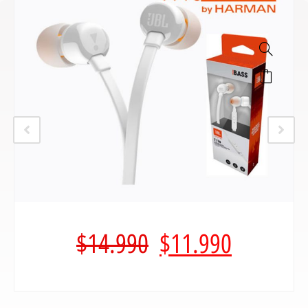
$
14.990
$
11.990