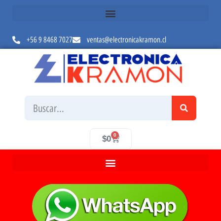
+56 9 8468 7027
ventas@electronicakramon.cl
0
$
0