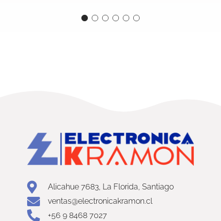
Alicahue 7683, La Florida, Santiago
ventas@electronicakramon.cl
+56 9 8468 7027