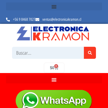
+56 9 8468 7027
ventas@electronicakramon.cl
0
$
0