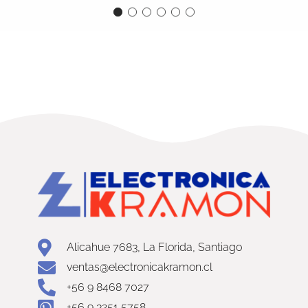
Alicahue 7683, La Florida, Santiago
ventas@electronicakramon.cl
+56 9 8468 7027
+56 9 3251 5758