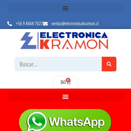
+56 9 8468 7027
ventas@electronicakramon.cl
0
$
0