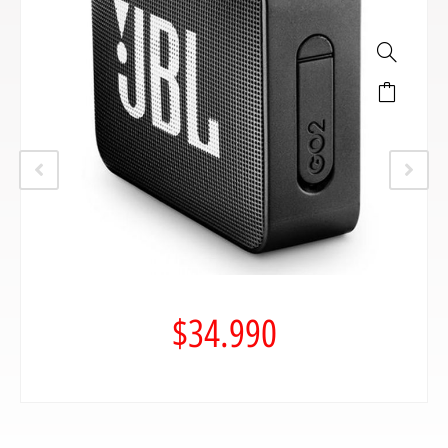
$
34.990