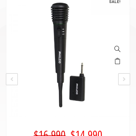
SALE!
$
16.990
$
14.990