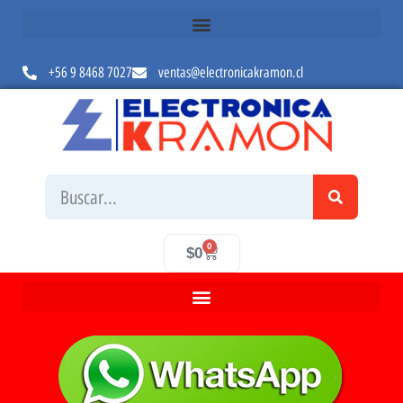
+56 9 8468 7027
ventas@electronicakramon.cl
0
$
0