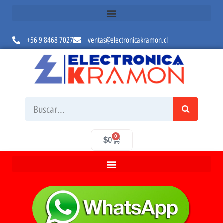
+56 9 8468 7027
ventas@electronicakramon.cl
0
$
0