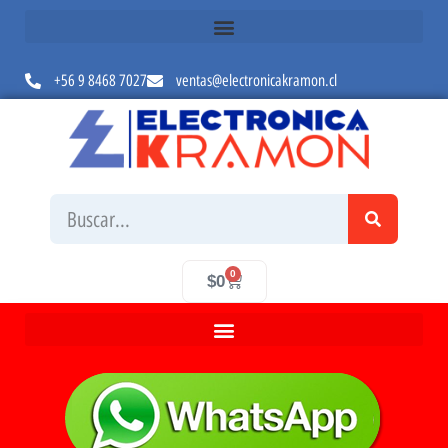
+56 9 8468 7027
ventas@electronicakramon.cl
0
$
0