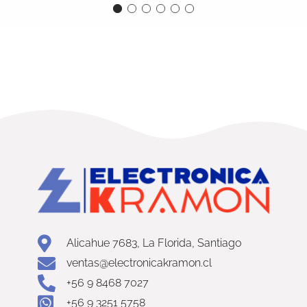
Alicahue 7683, La Florida, Santiago
ventas@electronicakramon.cl
+56 9 8468 7027
+56 9 3251 5758