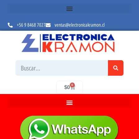
+56 9 8468 7027
ventas@electronicakramon.cl
0
$
0