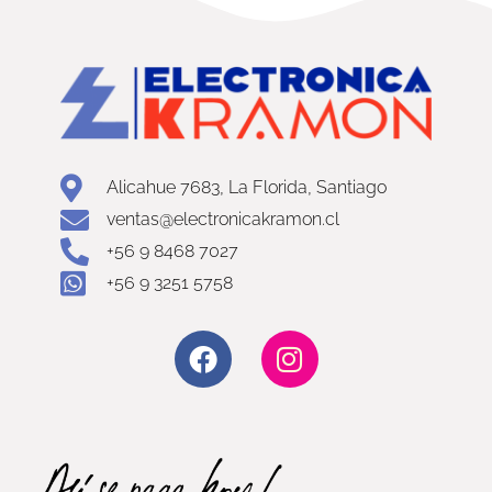
Alicahue 7683, La Florida, Santiago
ventas@electronicakramon.cl
+56 9 8468 7027
+56 9 3251 5758