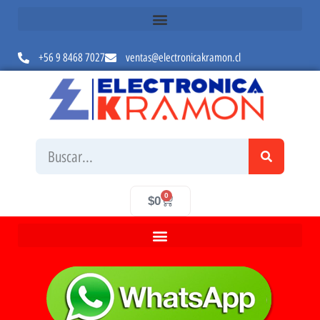
+56 9 8468 7027
ventas@electronicakramon.cl
0
$
0