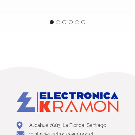
Alicahue 7683, La Florida, Santiago
ventas@electronicakramon.cl