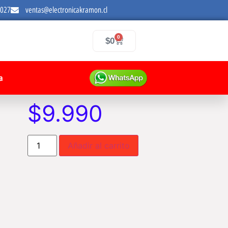
7027
ventas@electronicakramon.cl
0
$
0
a
$
9.990
Añadir al carrito