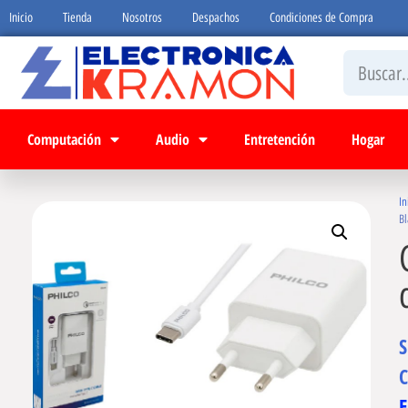
Inicio
Tienda
Nosotros
Despachos
Condiciones de Compra
Computación
Audio
Entretención
Hogar
In
Bl
C
E