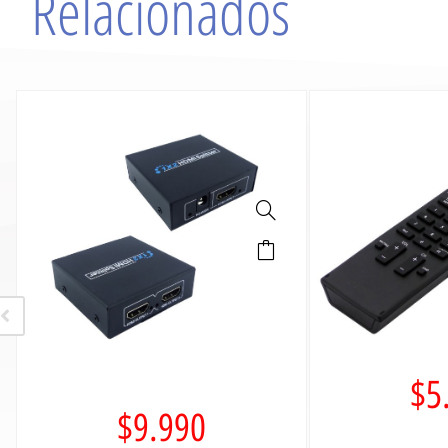
Relacionados
$
5
$
9.990