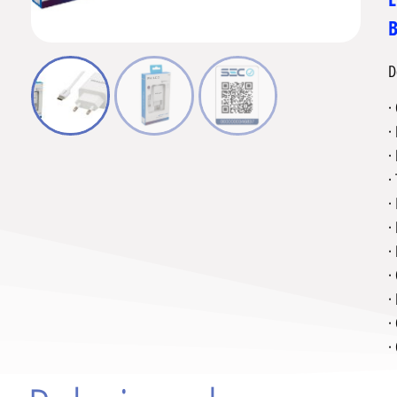
B
D
·
·
·
·
·
·
·
·
·
·
·