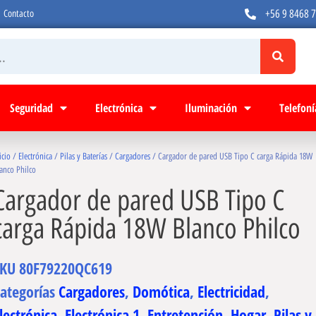
+56 9 8468 
Contacto
Seguridad
Electrónica
Iluminación
Telefoní
icio
/
Electrónica
/
Pilas y Baterías
/
Cargadores
/ Cargador de pared USB Tipo C carga Rápida 18W
anco Philco
Cargador de pared USB Tipo C
carga Rápida 18W Blanco Philco
SKU
80F79220QC619
ategorías
Cargadores
,
Domótica
,
Electricidad
,
lectrónica
,
Electrónica 1
,
Entretención
,
Hogar
,
Pilas y