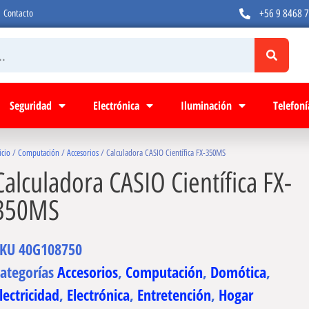
+56 9 8468 
Contacto
Seguridad
Electrónica
Iluminación
Telefoní
icio
/
Computación
/
Accesorios
/ Calculadora CASIO Científica FX-350MS
Calculadora CASIO Científica FX-
350MS
SKU
40G108750
ategorías
Accesorios
,
Computación
,
Domótica
,
lectricidad
,
Electrónica
,
Entretención
,
Hogar