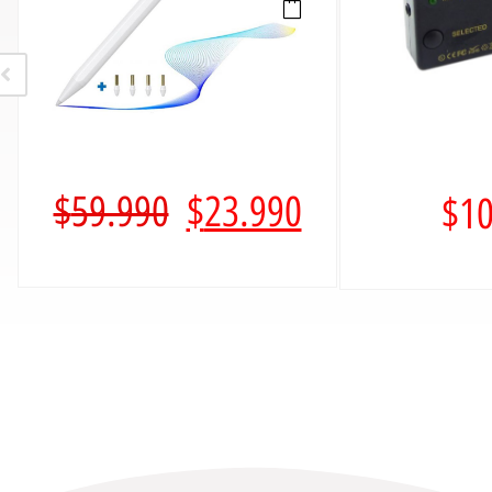
$
59.990
$
23.990
$
10