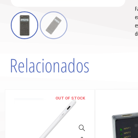
F
e
e
d
Relacionados
OUT OF STOCK