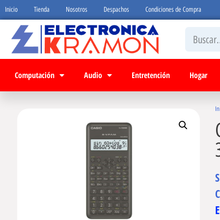
Inicio
Tienda
Nosotros
Despachos
Condiciones de Compra
Computación
Audio
Entretención
Hogar
In
C
E