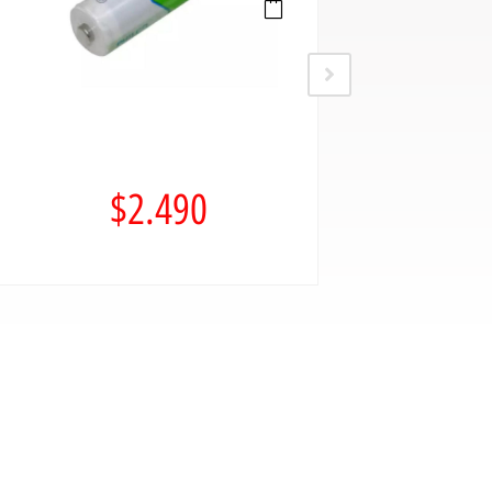
$
2.490
$
4.