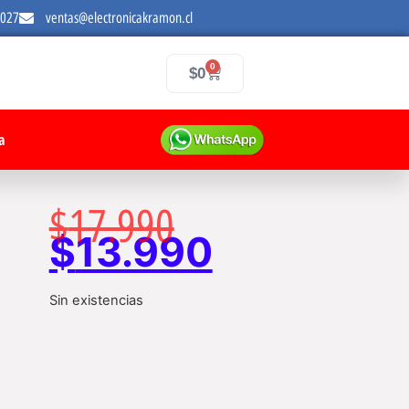
7027
ventas@electronicakramon.cl
0
$
0
a
$
17.990
$
13.990
Sin existencias