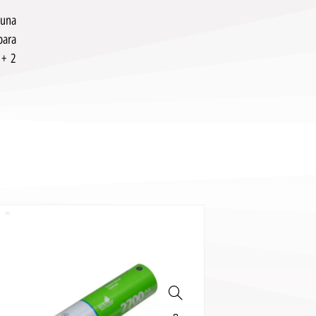
 una
para
 + 2