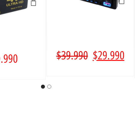
$
39.990
$
29.990
.990