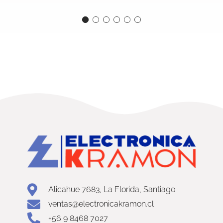
Alicahue 7683, La Florida, Santiago
ventas@electronicakramon.cl
+56 9 8468 7027