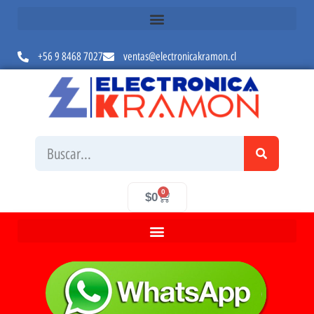
+56 9 8468 7027
ventas@electronicakramon.cl
0
$
0