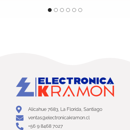
Alicahue 7683, La Florida, Santiago
ventas@electronicakramon.cl
+56 9 8468 7027