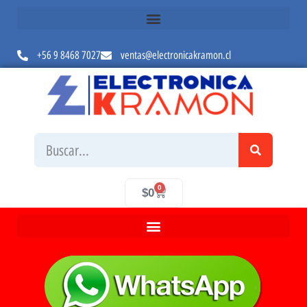
+56 9 8468 7027
ventas@electronicakramon.cl
0
$
0