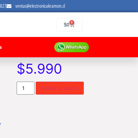
7027
ventas@electronicakramon.cl
0
$
0
a
$
5.990
Añadir al carrito
,