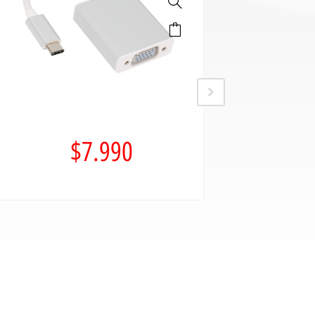
$
7.990
$
17.