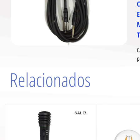
E
M
C
p
Relacionados
SALE!