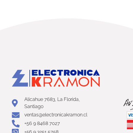
Alicahue 7683, La Florida,
Santiago
ventas@electronicakramon.cl
+56 9 8468 7027
+56 9 3251 5758