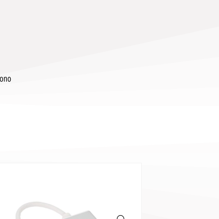
,
Mono