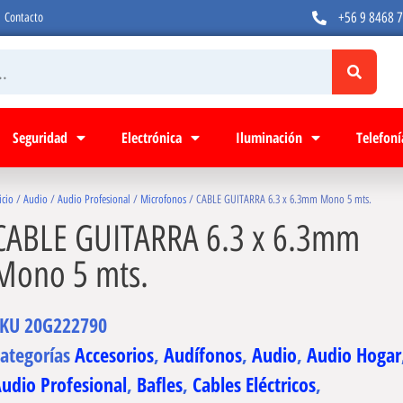
+56 9 8468 
Contacto
Seguridad
Electrónica
Iluminación
Telefoní
icio
/
Audio
/
Audio Profesional
/
Microfonos
/ CABLE GUITARRA 6.3 x 6.3mm Mono 5 mts.
CABLE GUITARRA 6.3 x 6.3mm
Mono 5 mts.
SKU
20G222790
ategorías
Accesorios
,
Audífonos
,
Audio
,
Audio Hogar
udio Profesional
,
Bafles
,
Cables Eléctricos
,