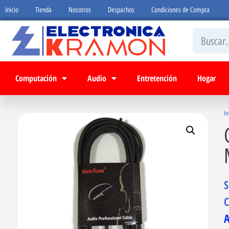
Inicio
Tienda
Nosotros
Despachos
Condiciones de Compra
Computación
Audio
Entretención
Hogar
In
C
A