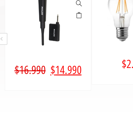
$
2
$
16.990
$
14.990