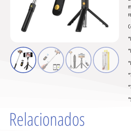
m
r
C
*
*
*
*
*
*
Relacionados