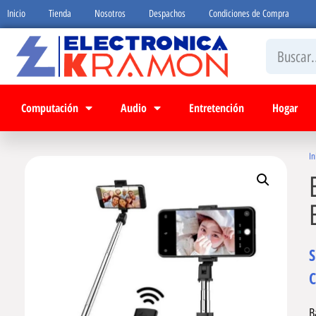
Inicio
Tienda
Nosotros
Despachos
Condiciones de Compra
Computación
Audio
Entretención
Hogar
In
C
B