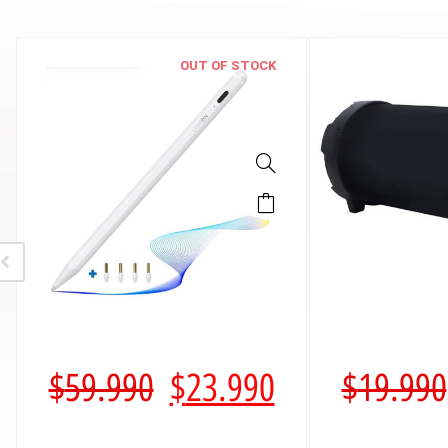
OUT OF STOCK
$
59.990
$
23.990
$
19.990