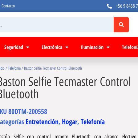
+56 9 8468 
Contacto
Seguridad
Electrónica
Iluminación
Telefoní
icio
/
Telefonía
/ Baston Selfie Tecmaster Control Bluetooth
Baston Selfie Tecmaster Control
Bluetooth
SKU
80DTM-200558
ategorías
Entretención
,
Hogar
,
Telefonía
astón Selfie con control remoto Bluetooth con alcance efectiv