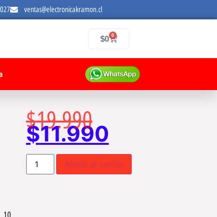
7027
ventas@electronicakramon.cl
0
$
0
a
$
19.990
$
11.990
Añadir al carrito
o 10