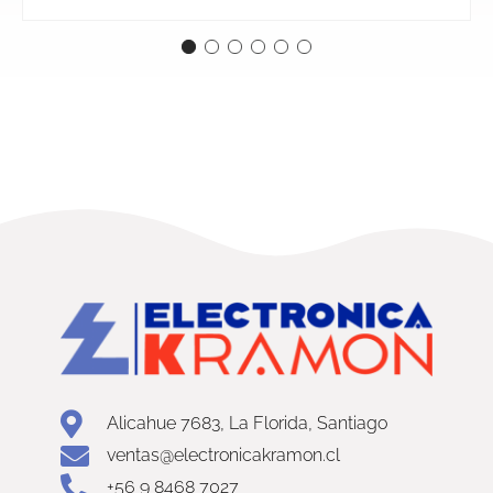
Alicahue 7683, La Florida, Santiago
ventas@electronicakramon.cl
+56 9 8468 7027