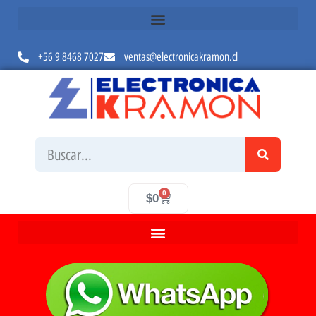
+56 9 8468 7027
ventas@electronicakramon.cl
0
$
0