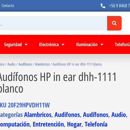
+56 9 8468 
Contacto
Seguridad
Electrónica
Iluminación
Telefoní
icio
/
Audio
/
Audífonos
/
Alambricos
/ Audífonos HP in ear dhh-1111 blanco
Audífonos HP in ear dhh-1111
blanco
SKU
20F29HPVDH11W
ategorías
Alambricos
,
Audifonos
,
Audífonos
,
Audio
,
Computación
,
Entretención
,
Hogar
,
Telefonía