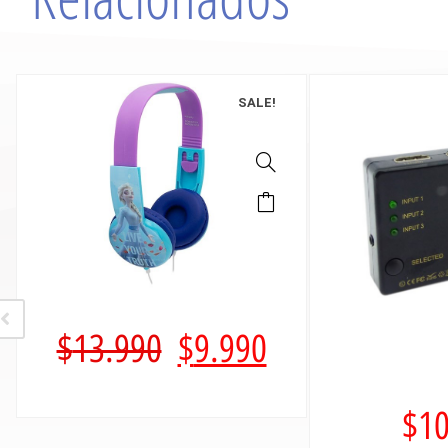
SALE!
$
13.990
$
9.990
$
10