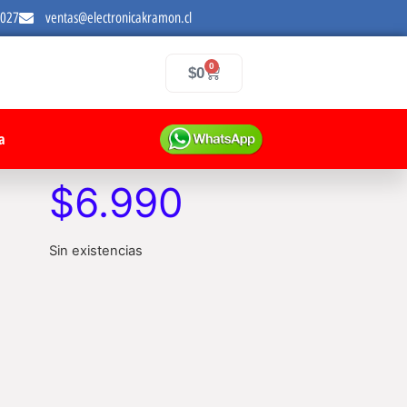
7027
ventas@electronicakramon.cl
0
$
0
a
$
6.990
Sin existencias