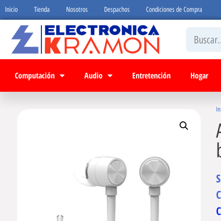
Inicio
Tienda
Nosotros
Despachos
Condiciones de Compra
Computación
Audio
Entretención
Hogar
In
C