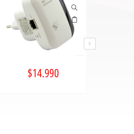
$
14.990
$
29.