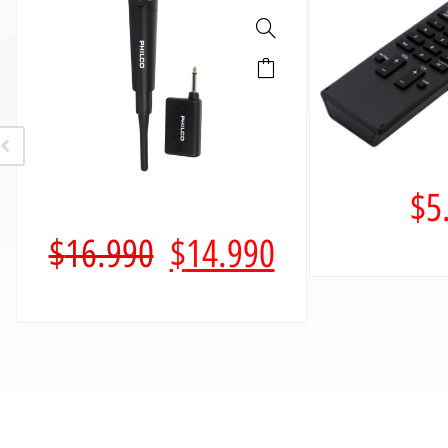
$
5
$
16.990
$
14.990