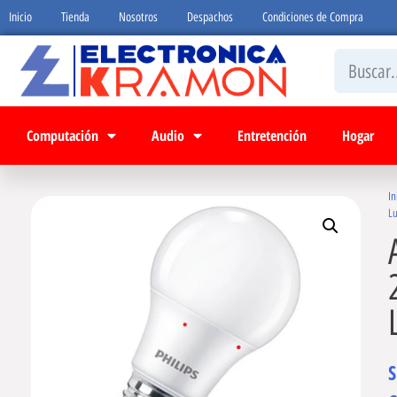
Inicio
Tienda
Nosotros
Despachos
Condiciones de Compra
Computación
Audio
Entretención
Hogar
In
Lu