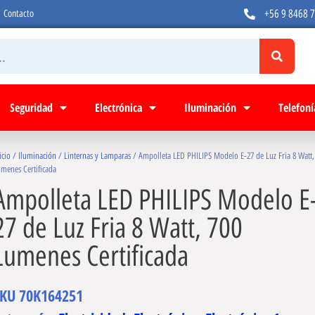
+56 9 8468 
Contacto
Seguridad
Electrónica
Iluminación
Telefoní
icio
/
Iluminación
/
Linternas y Lamparas
/ Ampolleta LED PHILIPS Modelo E-27 de Luz Fria 8 Watt,
menes Certificada
Ampolleta LED PHILIPS Modelo E
27 de Luz Fria 8 Watt, 700
Lumenes Certificada
SKU
70K164251