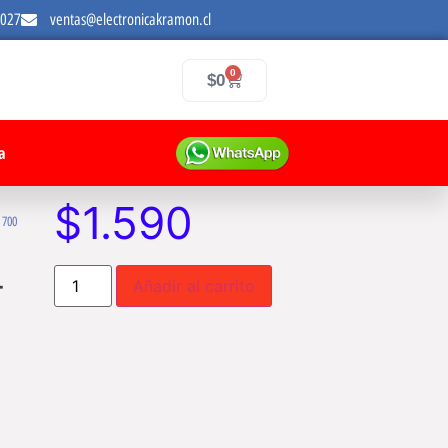
7027
ventas@electronicakramon.cl
0
$
0
a
$
1.590
 700
-
Añadir al carrito