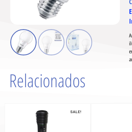
C
E
I
A
i
e
a
Relacionados
SALE!