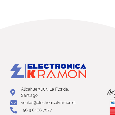
Alicahue 7683, La Florida,
Santiago
ventas@electronicakramon.cl
+56 9 8468 7027