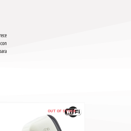
rece
 con
para
OUT OF STOCK